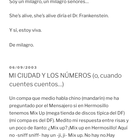
Soy un milagro, un milagro señores…
She’s alive, she’s alive diría el Dr. Frankenstein.
Y sí, estoy viva.
De milagro.
PUBLICADO
06/09/2003
EN
MI CIUDAD Y LOS NÚMEROS (o, cuando
cuentes cuentos…)
Un compa que medio habla chino (mandarín) me ha
preguntado por el Mensajero si en Hermosillo
tenemos Mix Up (mega tienda de discos típica del DF)
(mi compa es del DF). Medito mi respuesta entre risas y
un poco de llanto: ¿Mix up? ¡Mix up en Hermosillo! Aquí
no -sniff sniff- hay un -ji, ji- Mix up. No hay no.Hay