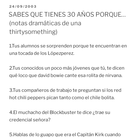
PUBLICADO
24/09/2003
EN
SABES QUE TIENES 30 AÑOS PORQUE…
(notas dramáticas de una
thirtysomething)
1.Tus alumnos se sorprenden porque te encuentran en
una tocada de los Lópezperez.
2.Tus conocidos un poco más jóvenes que tú, te dicen
qué loco que david bowie cante esa rolita de nirvana.
3.Tus compañeros de trabajo te preguntan si los red
hot chili peppers pican tanto como el chile bolita.
4.El muchacho del Blockbuster te dice ¿trae su
credencial señora?
5.Hablas de lo guapo que era el Capitán Kirk cuando