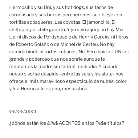
Hermosillo y su Uni, y sus hot dogs, sus tacos de
carneasada y sus burros percherones, su rib eye con
tortillas sobaqueras. Las coyotas. El jamoncillo. El
chiltepín y el chile güerito. Y yo vivo aquí y no hay Mix
Up, ni discos de Portishead o de Henrik Goreky, ni libros
de Roberto Bolaño o de Michel de Certeu. No hay
comida hindú ni tortas cubanas. No. Pero hay sol. UN sol
grande y poderoso que nos sonríe aunque le
mentamos la madre sin falta al mediodía. Y cuando
nuestro sol se despide -entre las seis y las siete- nos
ofrece el más maravilloso espectáculo de nubes, color
y luz. Hermosillo es uno, mushashos.
PUBLICADO
06/09/2003
EN
¿dónde están los &%$ ACENTOS en los ´%$# títulos?