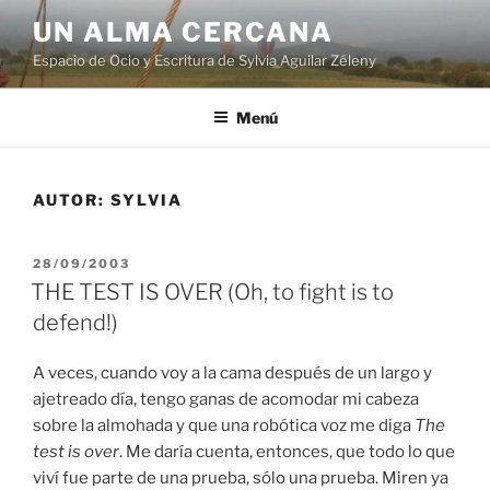
Ir
UN ALMA CERCANA
al
Espacio de Ocio y Escritura de Sylvia Aguilar Zéleny
contenido
Menú
AUTOR:
SYLVIA
PUBLICADO
28/09/2003
EN
THE TEST IS OVER (Oh, to fight is to
defend!)
A veces, cuando voy a la cama después de un largo y
ajetreado día, tengo ganas de acomodar mi cabeza
sobre la almohada y que una robótica voz me diga
The
test is over
. Me daría cuenta, entonces, que todo lo que
viví fue parte de una prueba, sólo una prueba. Miren ya