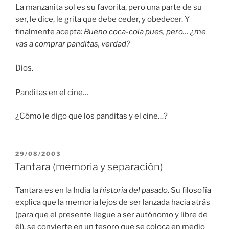
La manzanita sol es su favorita, pero una parte de su
ser, le dice, le grita que debe ceder, y obedecer. Y
finalmente acepta:
Bueno coca-cola pues, pero… ¿me
vas a comprar panditas, verdad?
Dios.
Panditas en el cine…
¿Cómo le digo que los panditas y el cine…?
PUBLICADO
29/08/2003
EN
Tantara (memoria y separación)
Tantara es en la India la
historia del pasado
. Su filosofía
explica que la memoria lejos de ser lanzada hacia atrás
(para que el presente llegue a ser autónomo y libre de
él), se convierte en un tesoro que se coloca en medio