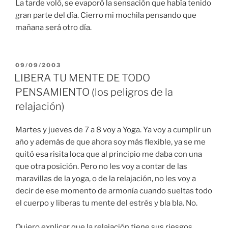
La tarde voló, se evaporó la sensación que había tenido
gran parte del día. Cierro mi mochila pensando que
mañana será otro día.
PUBLICADO
09/09/2003
EN
LIBERA TU MENTE DE TODO
PENSAMIENTO (los peligros de la
relajación)
Martes y jueves de 7 a 8 voy a Yoga. Ya voy a cumplir un
año y además de que ahora soy más flexible, ya se me
quitó esa risita loca que al principio me daba con una
que otra posición. Pero no les voy a contar de las
maravillas de la yoga, o de la relajación, no les voy a
decir de ese momento de armonía cuando sueltas todo
el cuerpo y liberas tu mente del estrés y bla bla. No.
Quiero explicar que la relajación tiene sus riesgos.