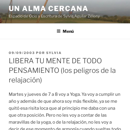
Ir
UN ALMA CERCANA
al
Espacio de Ocio y Escritura de Sylvia Aguilar Zéleny
contenido
Menú
PUBLICADO
09/09/2003
POR
SYLVIA
EN
LIBERA TU MENTE DE TODO
PENSAMIENTO (los peligros de la
relajación)
Martes y jueves de 7 a 8 voy a Yoga. Ya voy a cumplir un
año y además de que ahora soy más flexible, ya se me
quitó esa risita loca que al principio me daba con una
que otra posición. Pero no les voy a contar de las
maravillas de la yoga, o de la relajación, no les voy a
decir de ese momento de armonía cuando sueltas todo