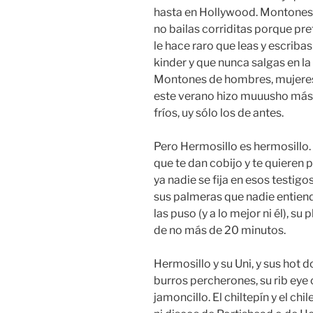
hasta en Hollywood. Montones d
no bailas corriditas porque pre
le hace raro que leas y escribas 
kinder y que nunca salgas en la
Montones de hombres, mujeres 
este verano hizo muuusho más c
fríos, uy sólo los de antes.
Pero Hermosillo es hermosillo
que te dan cobijo y te quieren
ya nadie se fija en esos testig
sus palmeras que nadie entien
las puso (y a lo mejor ni él), su 
de no más de 20 minutos.
Hermosillo y su Uni, y sus hot 
burros percherones, su rib eye 
jamoncillo. El chiltepín y el chi