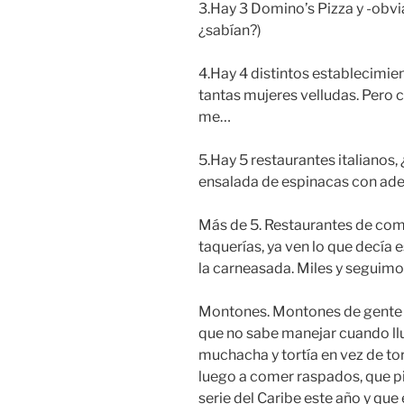
3.Hay 3 Domino’s Pizza y -obvi
¿sabían?)
4.Hay 4 distintos establecimie
tantas mujeres velludas. Pero
me…
5.Hay 5 restaurantes italianos,
ensalada de espinacas con ad
Más de 5. Restaurantes de comi
taquerías, ya ven lo que decía
la carneasada. Miles y seguim
Montones. Montones de gente qu
que no sabe manejar cuando ll
muchacha y tortía en vez de tor
luego a comer raspados, que pi
serie del Caribe este año y que 