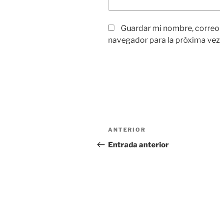
Guardar mi nombre, correo e
navegador para la próxima vez
Navegación
Entrada
ANTERIOR
de
anterior:
Entrada anterior
entradas