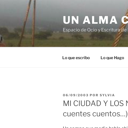
Ir
al
UN ALMA 
contenido
Espacio de Ocio y Escritura de 
Lo que escribo
Lo que Hago
PUBLICADO
06/09/2003
POR
SYLVIA
EN
MI CIUDAD Y LOS 
cuentes cuentos…)