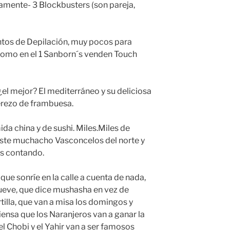
amente- 3 Blockbusters (son pareja,
ntos de Depilación, muy pocos para
 como en el 1 Sanborn´s venden Touch
 ¿el mejor? El mediterráneo y su deliciosa
erezo de frambuesa.
da china y de sushi. Miles.Miles de
 este muchacho Vasconcelos del norte y
os contando.
e sonríe en la calle a cuenta de nada,
ueve, que dice mushasha en vez de
tilla, que van a misa los domingos y
ensa que los Naranjeros van a ganar la
el Chobi y el Yahir van a ser famosos