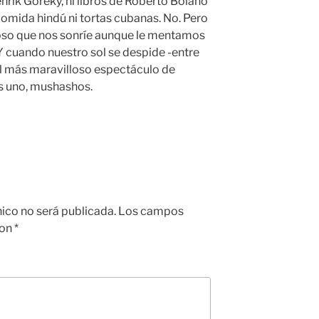
nrik Goreky, ni libros de Roberto Bolaño
comida hindú ni tortas cubanas. No. Pero
roso que nos sonríe aunque le mentamos
 Y cuando nuestro sol se despide -entre
e el más maravilloso espectáculo de
es uno, mushashos.
nico no será publicada.
Los campos
con
*