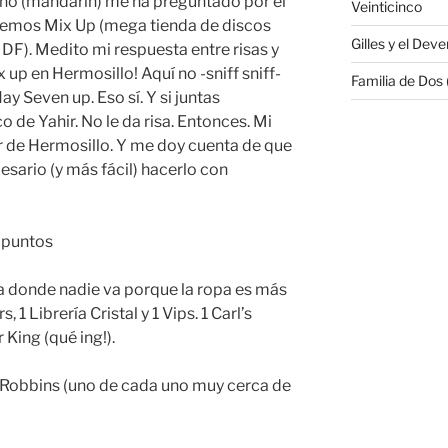
no (mandarín) me ha preguntado por el
Veinticinco
nemos Mix Up (mega tienda de discos
Gilles y el Deve
 DF). Medito mi respuesta entre risas y
 up en Hermosillo! Aquí no -sniff sniff-
Familia de Dos
Hay Seven up. Eso sí. Y si juntas
 de Yahir. No le da risa. Entonces. Mi
er de Hermosillo. Y me doy cuenta de que
esario (y más fácil) hacerlo con
s puntos
 (a donde nadie va porque la ropa es más
, 1 Librería Cristal y 1 Vips. 1 Carl’s
 King (qué ing!).
 Robbins (uno de cada uno muy cerca de