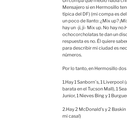
Un compa que medio habla chi
Mensajero si en Hermosillo te
típica del DF) (mi compa es del
un poco de llanto: ¿Mix up? ¡Mix
hay un -ji, ji- Mix up. No hay no.
ochocorcholatas te dan un disco
respuesta es no. Él quiere sab
para describir mi ciudad es nec
números.
Por lo tanto, en Hermosillo do
1.Hay 1 Sanborn´s, 1 Liverpool
barata en el Tucson Mall), 1 Sears
Junior, 1 Nieves Bing y 1 Burguer
2.Hay 2 McDonald’s y 2 Baskin
mi casa!)