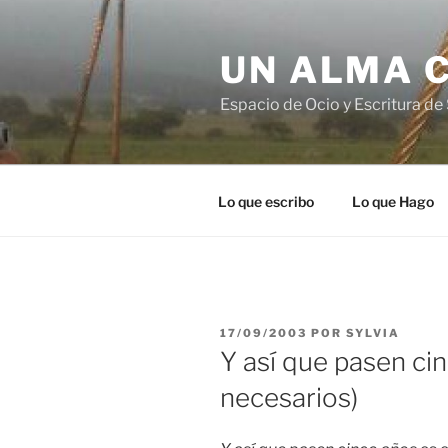
Ir
al
UN ALMA 
contenido
Espacio de Ocio y Escritura de 
Lo que escribo
Lo que Hago
PUBLICADO
17/09/2003
POR
SYLVIA
EN
Y así que pasen ci
necesarios)