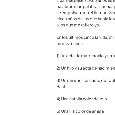
Y así que pasen cinco años
es e
palabras más palabras menos 
se empolvan con el tiempo. Si
cinco años de los que habla lo
a los que me refiero yo.
En los últimos cinco la vida, m
en mis manos:
1) Un acta de matrimonio y un 
2) Un hijo y su acta de nacimie
3) Un mínimo consumo de Tafi
Bach
4) Una natalia color de rojo
5) Una lila color de amiga