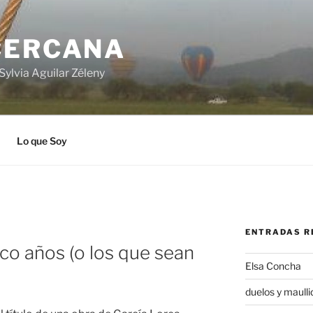
CERCANA
Sylvia Aguilar Zéleny
Lo que Soy
ENTRADAS R
nco años (o los que sean
Elsa Concha
duelos y maulli