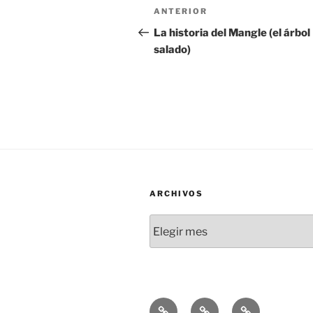
Navegación
Entrada
ANTERIOR
de
anterior:
La historia del Mangle (el árbol
salado)
entradas
ARCHIVOS
Archivos
Lo
Lo
Lo