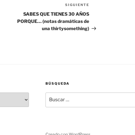
SIGUIENTE
Siguiente
entrada
SABES QUE TIENES 30 AÑOS
PORQUE… (notas dramáticas de
una thirtysomething)
BÚSQUEDA
Buscar
por:
Creado con WordPress