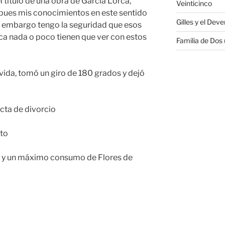
l título de una obra de García Lorca,
Veinticinco
pues mis conocimientos en este sentido
Gilles y el Deve
n embargo tengo la seguridad que esos
rca nada o poco tienen que ver con estos
Familia de Dos
i vida, tomó un giro de 180 grados y dejó
acta de divorcio
nto
l y un máximo consumo de Flores de