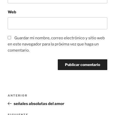
Web
Guardar mi nombre, correo electrónico y sitio web
en este navegador para la próxima vez que haga un
comentario.
Navegación
Entrada
ANTERIOR
de
anterior:
señales absolutas del amor
entradas
SIGUIENTE