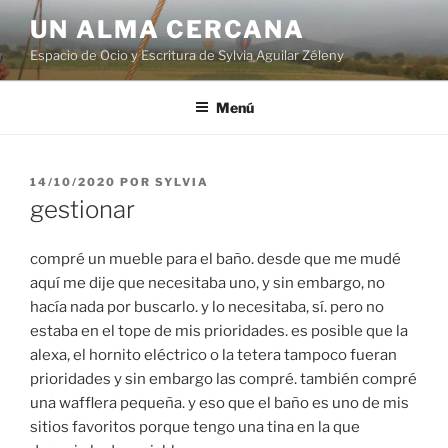
Ir
UN ALMA CERCANA
al
Espacio de Ocio y Escritura de Sylvia Aguilar Zéleny
contenido
Menú
PUBLICADO
14/10/2020
POR
SYLVIA
EN
gestionar
compré un mueble para el baño. desde que me mudé
aquí me dije que necesitaba uno, y sin embargo, no
hacía nada por buscarlo. y lo necesitaba, sí. pero no
estaba en el tope de mis prioridades. es posible que la
alexa, el hornito eléctrico o la tetera tampoco fueran
prioridades y sin embargo las compré. también compré
una wafflera pequeña. y eso que el baño es uno de mis
sitios favoritos porque tengo una tina en la que